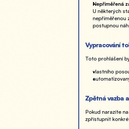
Nepřiměřená z
U některých sta
nepřiměřenou zá
postupnou náhr
Vypracování to
Toto prohlášení b
vlastního posou
automatizovaný
Zpětná vazba a
Pokud narazíte na
zpřístupnit konkré