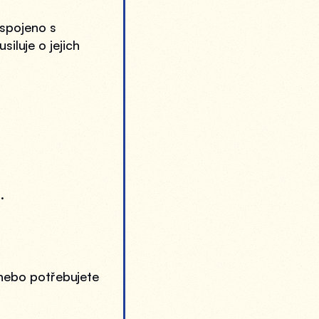
spojeno s 
luje o jejich 
.
nebo potřebujete 