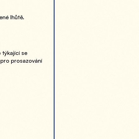
ené lhůtě.
ýkající se 
 pro prosazování 