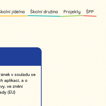
Školní jídelna
Školní družina
Projekty
ŠPP
ánek v souladu se 
 aplikací, a o 
y, ve znění 
dy (EU) 