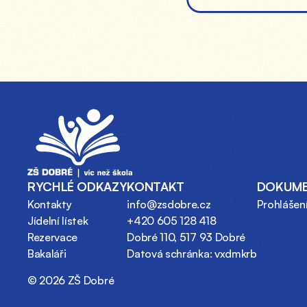
RYCHLÉ ODKAZY
KONTAKT
DOKUM
Kontakty
info@zsdobre.cz
Prohlášení
Jídelní lístek
+420 605 128 418
Rezervace
Dobré 110, 517 93 Dobré
Bakaláři
Datová schránka: vxdmkrb
© 2026 ZŠ Dobré