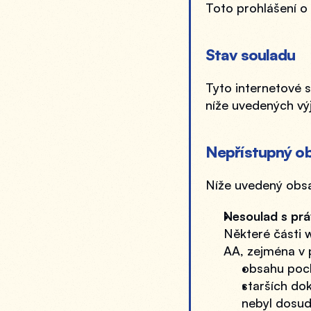
Toto prohlášení o 
Stav souladu
Tyto internetové s
níže uvedených vý
Nepřístupný o
Níže uvedený obsa
Nesoulad s prá
Některé části 
AA, zejména v 
obsahu poch
starších do
nebyl dosud 