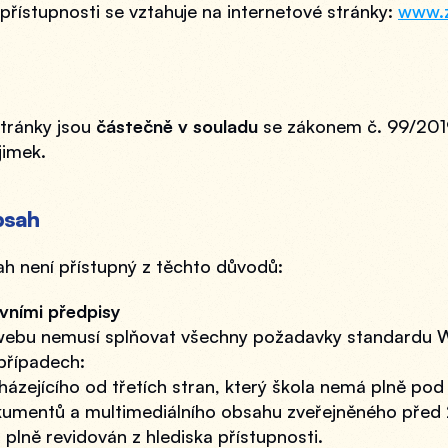
přístupnosti se vztahuje na internetové stránky: 
www.z
tránky jsou 
částečně v souladu
 se zákonem č. 99/201
jimek.
bsah
h není přístupný z těchto důvodů:
vními předpisy
webu nemusí splňovat všechny požadavky standardu W
případech:
ázejícího od třetích stran, který škola nemá plně pod
kumentů a multimediálního obsahu zveřejněného před 23
plně revidován z hlediska přístupnosti.